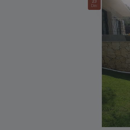
23
Déc