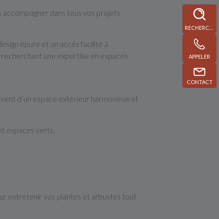
s accompagner dans tous vos projets
RECHERCHE
esign épuré et un accès facilité à
el recherchant une expertise en espaces
APPELER
CONTACT
 rêvent d’un espace extérieur harmonieux et
 et espaces verts.
ur entretenir vos plantes et arbustes tout