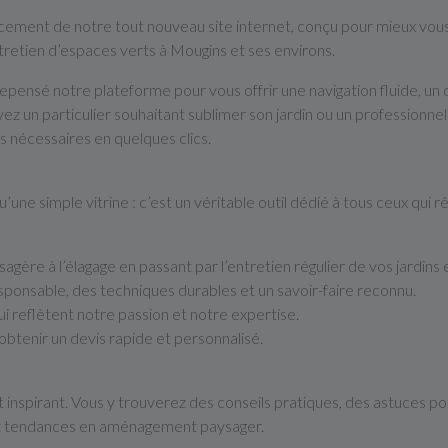
cement de notre tout nouveau site internet, conçu pour mieux vou
retien d’espaces verts à Mougins et ses environs.
epensé notre plateforme pour vous offrir une navigation fluide, un d
ez un particulier souhaitant sublimer son jardin ou un professionn
s nécessaires en quelques clics.
u’une simple vitrine : c’est un véritable outil dédié à tous ceux qui
agère à l’élagage en passant par l’entretien régulier de vos jardins
onsable, des techniques durables et un savoir-faire reconnu.
ui reflètent notre passion et notre expertise.
obtenir un devis rapide et personnalisé.
t inspirant. Vous y trouverez des conseils pratiques, des astuces po
s et tendances en aménagement paysager.