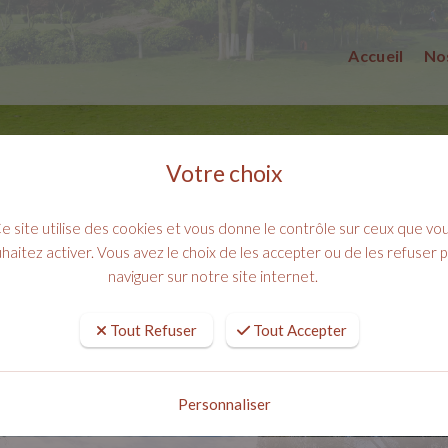
Accueil
No
Votre choix
e site utilise des cookies et vous donne le contrôle sur ceux que vo
te Web pour une Expérience Paysagère Optimisée !
haitez activer. Vous avez le choix de les accepter ou de les refuser 
naviguer sur notre site internet.
eau Site Web pour une Expérience P
Tout Refuser
Tout Accepter
PUBLIÉ LE : 23 DÉCEMBRE , 2015
Personnaliser