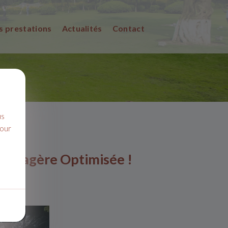
s prestations
Actualités
Contact
us
pour
aysagère Optimisée !