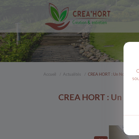
C
Accueil
Actualités
CREA HORT : Un Nouveau Si
sou
CREA HORT : Un Nouv